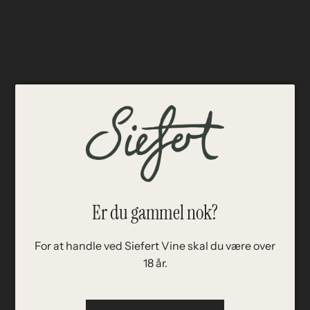
Kom ud til Siefert og få en
uforpligtende smagning af vores vin
og cocktails på fustage.
Bemærk
:
kun
for erhvervskunder.
Telefon
HJEM
/
GIN HASS
Email
Vores færdigblandede Gin Hass er ikke bare en cocktail
Er du gammel nok?
Fornavn
– den er et ikon fra en æra med nogle af Odenses største
fester. Skabt af bartenderen Kim Hass på den
legendariske natklub The Gym, som i flere år var
For at handle ved Siefert Vine skal du være over
Firmanavn
nomineret som en af Danmarks bedste feststeder. Gin
18 år.
Hass på fustage kombinerer gin, mangosirup og lemon
sodavand, hvilket giver denne drink en perfekt balance
Firmanavn