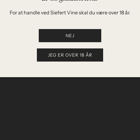
For at handle ved Siefert Vine skal du være over 18 år.
NEJ
JEG ER OVER 18 ÅR
Service
Vi leverer vine direkte til dig, installerer det
nødvendige udstyr og sørger for løbende
vedligeholdelse. Med vores koncept får du både
nem og effektiv servering, mindre spild og altid en
ensartet smagsoplevelse
Læs mere